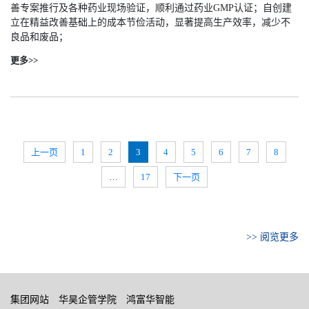
善专案推行及各种药业现场验证，顺利通过药业GMP认证；自创建
立在精益改善基础上的成本节俭活动，显著提高生产效率，减少不
良品和废品；
更多>>
上一页
1
2
3
4
5
6
7
8
…
17
下一页
>> 阅览更多
集团网站
华昊企管学院
鸿富华智能