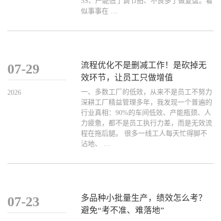
5S、产能低了调节拍、不良多了做复盘。看
似事事在 …
流程优化不是删减工作！是砍掉无
07-29
效环节，让员工只做增值
一、多数工厂的低效，从来不是员工不努力
2026
深耕工厂精益管理多年，我发现一个普遍的
行业真相：90%的车间低效、产能瓶颈、人
力疲惫，都不是员工执行力差，而是无效流
程在拖后腿。 很多一线工人每天忙得脚不
沾地、 …
多品种小批量生产，绩效怎么考？
07-23
避免“考不准、难落地”