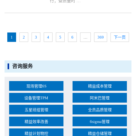
行；查质量时 …
1
2
3
4
5
6
…
369
下一页
咨询服务
现场管理6S
精益成本管理
设备管理TPM
阿米巴管理
五星班组管理
全员品质管理
精益效率改善
6sigma管理
精益计划物控
精益仓储管理