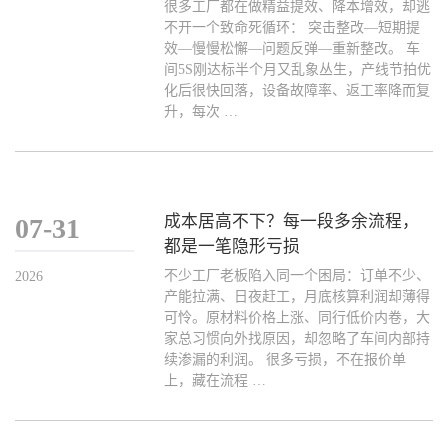
很多工厂都在做精益提效、降本增效，却逃
不开一个致命死循环： 突击整改—短期提
效—慢慢松懈—问题反弹—重新整改。 车
间5S刚达标半个月又乱象丛生，产线节拍优
化后很快回落，设备故障率、返工率降而复
升，每次 …
成本居高不下？每一段多余流程，
07-31
都是一笔隐形亏损
不少工厂老板陷入同一个困局：订单不少、
2026
产能拉满、日夜赶工，月底核算利润却薄得
可怜。原材料价格上涨、同行低价内卷，大
家总习惯向外找原因，却忽略了车间内部持
续渗漏的利润。 很多亏损，不在报价单
上，藏在流程 …