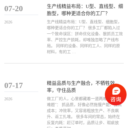
生产线精益布局：U型、直线型、细
07-20
胞型，哪种更适合你的工厂？
生产线精益布局：U型、直线型、细胞型，
2026
哪种更适合你的工厂？ 很多工厂都陷入过
一个致命误区：拼命优化设备、狠抓员工效
率、严控生产损耗，却唯独忽略了产线布
局。 同样的设备、同样的工人、同样的原
材料，有的工 …
精益品质与生产融合，不牺牲效
07-17
率，守住品质
做工厂的人，心里都藏着一道两难的“千古
2026
难题”： 抓品质，好像必然拖慢产能、拉高
成本；冲效率，又容易粗放生产、不良飙
升、返工扎堆。 很多车间的常态，始终在
反复内耗：赶订单时，品质让步、瑕疵放