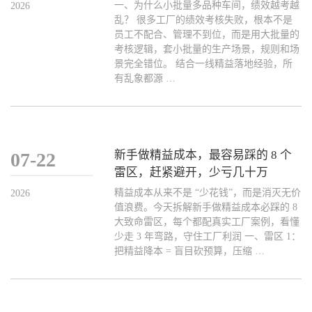
一、为什么小批量多品种车间，绩效越考越
2026
乱？ 很多工厂的绩效考核失败，根本不是
员工不配合、管理不到位，而是用大批量的
考核逻辑，套小批量的生产场景，规则和场
景完全错位。 结合一线精益落地经验，所
有乱象都源 …
新手做精益成本，最容易踩的 8 个
07-22
雷区，赶紧避开，少亏几十万
精益成本从来不是 “少花钱”，而是消灭无价
2026
值浪费。今天拆解新手做精益成本必踩的 8
大致命雷区，每个都配真实工厂案例，看懂
少走 3 年弯路，守住工厂利润 一、雷区 1：
把精益降本 = 盲目砍预算，压缩 …