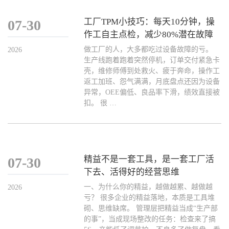
工厂TPM小技巧：每天10分钟，操
07-30
作工自主点检，减少80%潜在故障
做工厂的人，大多都吃过设备故障的亏。
2026
生产线跑着跑着突然停机，订单交付紧急卡
壳，维修师傅到处救火、疲于奔命，操作工
返工加班、怨气满满，月底盘点还因为设备
异常，OEE偏低、良品率下滑，绩效直接被
扣。 很 …
精益不是一套工具，是一套工厂活
07-30
下去、活得好的经营思维
一、为什么你的精益，越做越累、越做越
2026
亏？ 很多企业的精益落地，本质是工具堆
砌、思维缺席。 管理层把精益当成“生产部
的事”，当成现场整改的任务：检查来了搞