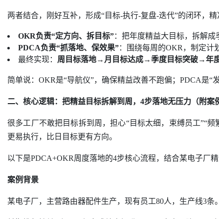
两者结合，刚好互补，形成“目标-执行-复盘-迭代”的闭环，
OKR负责“定方向、拆目标”
：把年度精益大目标，拆解成
PDCA负责“抓落地、保效果”
：围绕每周的OKR，制定计
最终实现：
周目标落地→月目标达成→季度目标突破→年
简单说：OKR是“导航仪”，确保精益改善不跑偏；PDCA
二、核心逻辑：把精益目标拆解到周，4步落地无压力（附案
很多工厂不敢把目标拆到周，担心“目标太细，束缚员工”“频
更易执行，比日目标更有方向。
以下是PDCA+OKR周度落地的4步核心流程，结合某电子
案例背景
某电子厂，主营路由器配件生产，现有员工80人，生产线3条