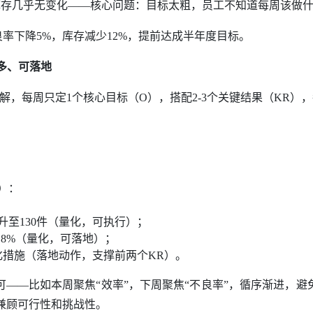
，库存几乎无变化——核心问题：目标太粗，员工不知道每周该做
良率下降5%，库存减少12%，提前达成半年度目标。
多、可落地
解，每周只定1个核心目标（O），搭配2-3个关键结果（KR）
标）：
升至130件（量化，可执行）；
2.8%（量化，可落地）；
化措施（落地动作，支撑前两个KR）。
”即可——比如本周聚焦“效率”，下周聚焦“不良率”，循序渐进
，兼顾可行性和挑战性。