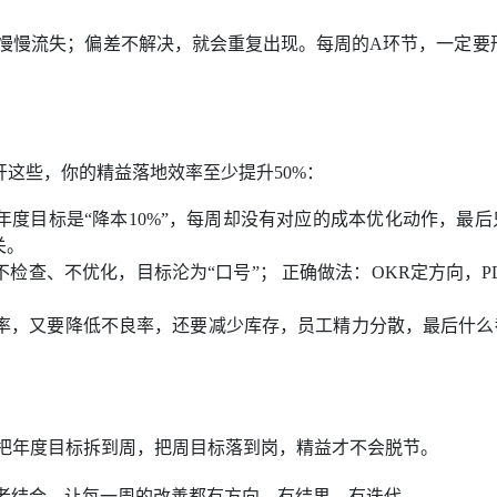
会慢慢流失；偏差不解决，就会重复出现。每周的A环节，一定要
这些，你的精益落地效率至少提升50%：
年度目标是“降本10%”，每周却没有对应的成本优化动作，最
关。
不检查、不优化，目标沦为“口号”； 正确做法：OKR定方向，P
，又要降低不良率，还要减少库存，员工精力分散，最后什么都做
——把年度目标拆到周，把周目标落到岗，精益才不会脱节。
”，两者结合，让每一周的改善都有方向、有结果、有迭代。