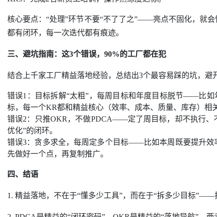
核心要点：“处理”环节不要“不了了之”——亮点不固化，就
都有闭环，每一次迭代都有痕迹。
三、避坑指南：这3个错误，90%的工厂都在犯
结合上千家工厂精益落地经验，总结出3个最容易踩的坑，避开
错误1：目标拆解“太粗”，每周目标和年度目标脱节——比如
标，每一个KR都和精益核心（效率、成本、质量、库存）相
错误2：只推OKR，不做PDCA——定了周目标，却不执行、
优化”的闭环。
错误3：贪多求全，每周定多个目标——比如本周既要提升效率
先做好一个点，再复制推广。
四、结语
1. 精益落地，不在于“懂多少工具”，而在于“拆多少目标”
2. PDCA是精益的“闭环密码”，OKR是精益的“落地导航