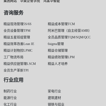
集团网站
华昊企管学院
鸿富华智能
咨询服务
精益现场管理5S/6S
精益成本管理TCM
全员设备管理TPM
阿米巴管理（自主经营AMB）
精益五星班组管理
全员品质管理TQM/SQM/QCC
精益效率改善Lean IE
6sigma管理
精益计划物控LPMC
精益仓储管理
工厂物流布局
精益绩效管理LPM
精益供应链管理LSCM
精益人才培养
全员生产革新TPI
行业应用
制药行业
家电行业
能源行业
建筑建材
化工行业
钢铁与铝业