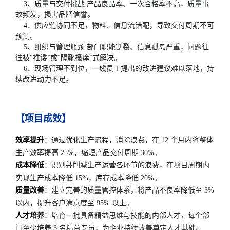
3、质量与交付挑战 产品良品率、一次合格率不高，质量事
故频发，损害品牌信誉。
4、供应链协同不足，物料、信息流错配，导致交付周期不可
预测。
5、组织与管理瓶颈 部门职能割裂、信息孤岛严重，问题往
往被“推诿”或“隔靴搔痒”式解决。
6、现场管理不到位，一线员工提出的改进建议难以落地，持
续改进动力不足。
【项目成效】
效率提升
：通过优化生产流程，消除浪费，在 12 个月内将整体
生产效率提高 25%，缩短产品交付周期 30%。
成本降低
：识别并削减生产运营各环节的浪费，在项目周期内
实现生产成本降低 15%，库存成本降低 20%。
质量改善
：建立完善的质量管控体系，将产品不良率降低至 3%
以内，提升客户满意度至 95% 以上。
人才培养
：培育一批具备精益思维与技能的内部人才，每个部
门至少培养 3 名精益专员，为企业持续改善奠定人才基础。