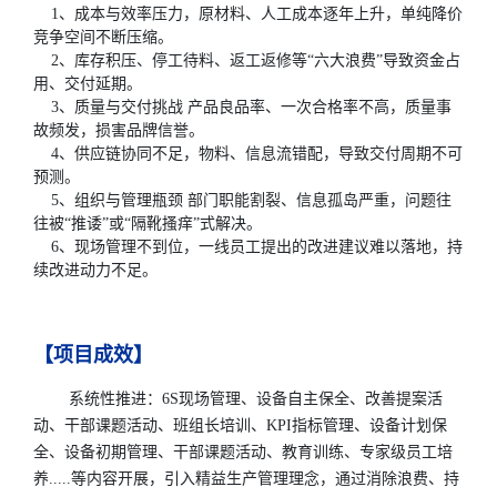
1、成本与效率压力，原材料、人工成本逐年上升，单纯降价
竞争空间不断压缩。
2、库存积压、停工待料、返工返修等“六大浪费”导致资金占
用、交付延期。
3、质量与交付挑战 产品良品率、一次合格率不高，质量事
故频发，损害品牌信誉。
4、供应链协同不足，物料、信息流错配，导致交付周期不可
预测。
5、组织与管理瓶颈 部门职能割裂、信息孤岛严重，问题往
往被“推诿”或“隔靴搔痒”式解决。
6、现场管理不到位，一线员工提出的改进建议难以落地，持
续改进动力不足。
【项目成效】
系统性推进：6S现场管理、设备自主保全、改善提案活
动、干部课题活动、班组长培训、KPI指标管理、设备计划保
全、设备初期管理、干部课题活动、教育训练、专家级员工培
养.....等内容开展，引入精益生产管理理念，通过消除浪费、持