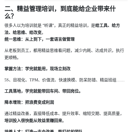
二、精益管理培训，到底能给企业带来什
么？
很多人以为培训就是 “听课”，真正的精益培训，是
给工具、给方
法、给思维、给改变
。
统一思维：从上到下，一套语言做管理
从老板到员工，都用精益思维看问题，减少内耗、达成共识，执行
更顺畅。
掌握方法：学完就能用，现场立刻改
5S、目视化、TPM、价值流、快速换模、防呆防错、精益班组……
工具落地，学完就能带回车间、带回岗位。
降本增效：把浪费变成利润
通过精益改善，直接降低成本、提升效率、缩短交期、提高质量，
培训投入很快能从效益里赚回来
。
培养人才：打造一支会改善、能打仗的团队