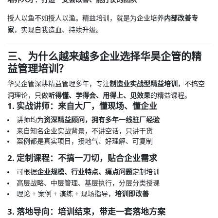
授人以鱼不如授人以渔。精益培训，就是为企业培养
内部改善专
家
，实现自我造血、持续升级。
三、为什么越来越多企业选择华昊企管的精
益管理培训？
华昊企管深耕精益管理多年，专注
制造业实战型精益培训
，不搞空
洞理论，只做
听得懂、学得会、用得上、见效果
的精益课程。
1. 实战讲师：来自大厂，懂现场、懂企业
讲师均为
资深精益顾问，拥有多年一线驻厂经验
来自知名企业实战背景，不讲空话，只讲干货
案例都是真实项目，接地气、好理解、可复制
2. 定制课程：不搞一刀切，贴合企业需求
可根据
企业规模、行业特点、痛点问题
定制培训
高层战略、中层管理、基层执行，分层分类授课
理论 + 案例 + 演练 + 现场指导，
培训即改善
3. 落地导向：培训结束，带走一套落地方案