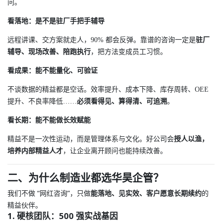
问。
看落地：是不是驻厂手把手辅导
远程讲课、交方案就走人，90% 都会反弹。靠谱的咨询一定是
驻厂
辅导、现场改善、陪跑执行
，把方法变成员工习惯。
看成果：能不能量化、可验证
不谈数据的精益都是空话。效率提升、成本下降、库存周转、OEE
提升、不良率降低……
必须看得见、算得清、可追溯
。
看长期：能不能做长效赋能
精益不是一次性运动，而是管理体系与文化。好公司会
授人以渔，
培养内部精益人才
，让企业离开顾问也能持续改善。
二、为什么制造业都选华昊企管？
我们不做 “网红咨询”，只做
能落地、见实效、客户愿意长期续约
的
精益伙伴。
1. 硬核团队：500 强实战基因