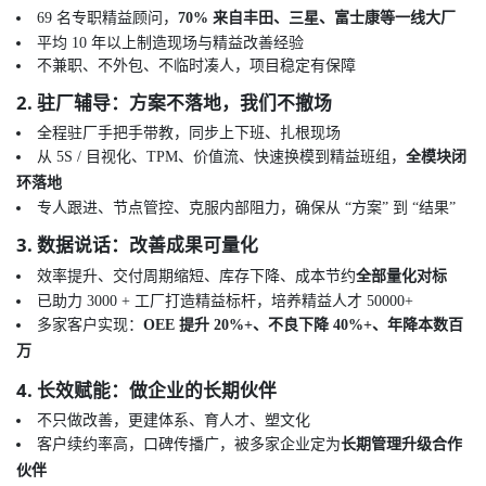
69 名专职精益顾问，
70% 来自丰田、三星、富士康等一线大厂
平均 10 年以上制造现场与精益改善经验
不兼职、不外包、不临时凑人，项目稳定有保障
2. 驻厂辅导：方案不落地，我们不撤场
全程驻厂手把手带教，同步上下班、扎根现场
从 5S / 目视化、TPM、价值流、快速换模到精益班组，
全模块闭
环落地
专人跟进、节点管控、克服内部阻力，确保从 “方案” 到 “结果”
3. 数据说话：改善成果可量化
效率提升、交付周期缩短、库存下降、成本节约
全部量化对标
已助力 3000 + 工厂打造精益标杆，培养精益人才 50000+
多家客户实现：
OEE 提升 20%+、不良下降 40%+、年降本数百
万
4. 长效赋能：做企业的长期伙伴
不只做改善，更建体系、育人才、塑文化
客户续约率高，口碑传播广，被多家企业定为
长期管理升级合作
伙伴