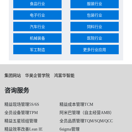
食品行业
服装行业
电子行业
包装行业
汽车行业
饲料行业
机械装备
医院行业
军工制造
更多行业应用
集团网站
华昊企管学院
鸿富华智能
咨询服务
精益现场管理5S/6S
精益成本管理TCM
全员设备管理TPM
阿米巴管理（自主经营AMB）
精益五星班组管理
全员品质管理TQM/SQM/QCC
精益效率改善Lean IE
6sigma管理