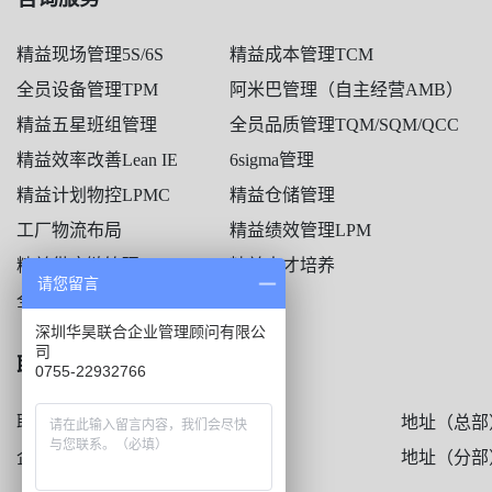
精益现场管理5S/6S
精益成本管理TCM
全员设备管理TPM
阿米巴管理（自主经营AMB）
精益五星班组管理
全员品质管理TQM/SQM/QCC
精益效率改善Lean IE
6sigma管理
精益计划物控LPMC
精益仓储管理
工厂物流布局
精益绩效管理LPM
精益供应链管理LSCM
精益人才培养
请您留言
全员生产革新TPI
深圳华昊联合企业管理顾问有限公
司
联系方式
0755-22932766
联系电话：0755-2293 2766
地址（总部
企业邮箱：hh@huahao-china.cn
地址（分部