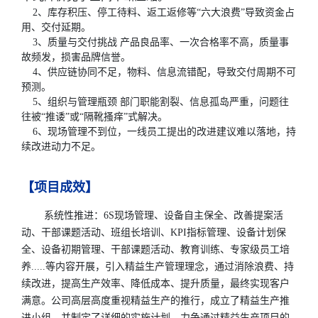
2、库存积压、停工待料、返工返修等“六大浪费”导致资金占
用、交付延期。
3、质量与交付挑战 产品良品率、一次合格率不高，质量事
故频发，损害品牌信誉。
4、供应链协同不足，物料、信息流错配，导致交付周期不可
预测。
5、组织与管理瓶颈 部门职能割裂、信息孤岛严重，问题往
往被“推诿”或“隔靴搔痒”式解决。
6、现场管理不到位，一线员工提出的改进建议难以落地，持
续改进动力不足。
【项目成效】
系统性推进：6S现场管理、设备自主保全、改善提案活
动、干部课题活动、班组长培训、KPI指标管理、设备计划保
全、设备初期管理、干部课题活动、教育训练、专家级员工培
养.....等内容开展，引入精益生产管理理念，通过消除浪费、持
续改进，提高生产效率、降低成本、提升质量，最终实现客户
满意。公司高层高度重视精益生产的推行，成立了精益生产推
进小组，并制定了详细的实施计划，力争通过精益生产项目的