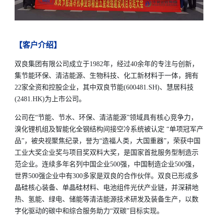
【客户介绍】
双良集团有限公司成立于1982年，经过40余年的专注与创新，
集节能环保、清洁能源、生物科技、化工新材料于一体，拥有
22家全资和控股企业，其中双良节能(600481.SH)、慧居科技
(2481.HK)为上市公司。
公司在“节能、节水、环保、清洁能源”领域具有核心竞争力，
溴化锂机组及智能化全钢结构间接空冷系统被认定 “单项冠军产
品”，被央视聚焦纪录，誉为“造福人类，大国重器”，荣获中国
工业大奖企业奖与项目奖双料大奖，是国家首批服务型制造示
范企业。连续多年名列中国企业500强，中国制造企业500强，
世界500强企业中有300多家是双良的合作伙伴。双良已形成多
晶硅核心装备、单晶硅材料、电池组件光伏产业链，并深耕地
热、氢能、绿电、储能等清洁能源技术研发及装备生产，以数
字化驱动的碳中和综合服务助力“双碳”目标实现。