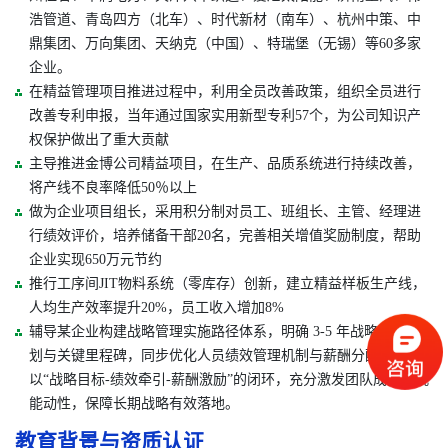
浩管道、青岛四方（北车）、时代新材（南车）、杭州中策、中
鼎集团、万向集团、天纳克（中国）、特瑞堡（无锡）等60多家
企业。
在精益管理项目推进过程中，利用全员改善政策，组织全员进行
改善专利申报，当年通过国家实用新型专利57个，为公司知识产
权保护做出了重大贡献
主导推进金博公司精益项目，在生产、品质系统进行持续改善，
将产线不良率降低50％以上
做为企业项目组长，采用积分制对员工、班组长、主管、经理进
行绩效评价，培养储备干部20名，完善相关增值奖励制度，帮助
企业实现650万元节约
推行工序间JIT物料系统（零库存）创新，建立精益样板生产线，
人均生产效率提升20%，员工收入增加8%
辅导某企业构建战略管理实施路径体系，明确 3-5 年战略落地规
划与关键里程碑，同步优化人员绩效管理机制与薪酬分配体系，
以“战略目标-绩效牵引-薪酬激励”的闭环，充分激发团队成员主观
能动性，保障长期战略有效落地。
教育背景与资质认证