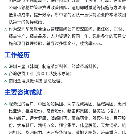
团队成员主观能动性，保持持续的改善工作热情与行动，在金博
公司带领精益管理推进改善团队，运用即时激励等措施与方法降
低各项成本，提升效率，所带领的团队一直保持企业降本增效团
队第一的优异成绩；
作为深圳华昊联合企业管理顾问公司资深顾问，担任6S、TPM、
精益生产、精益品质、人力资源的顾问工作，凭借多年的项目实
施和项目管理经验，辅导过多家企业，续约率90%。
工作经历
深圳三星（韩国）制造革新科长、经营革新科长，
台湾敬岱工业 资深工艺技术导师；
南阳金博减振科技 副总经理；
主要咨询成就
服务过的客户：中国船舶集团、河南龙成集团、福耀集团、惠州
比亚迪、祖名股份、常青股份、新宙邦集团、格美达（格力）、
格力新元、远大健康、润都制药、豪森药业、雅莎生物、百亚股
份、大东鞋厂、凯畅五金、恒宁集团、伟星股份、天龙钢瓶、杭
州祖名、华润电力、天津兴华织造、爱旭太阳能、济南重汽、伟