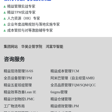
精益管理
实战专家
精益TPM实战专家
人力资源（HR）专家
企业年度战略规划与落地实施专家
成本管控与对等激励辅导专家
集团网站
华昊企管学院
鸿富华智能
咨询服务
精益现场管理5S/6S
精益成本管理TCM
全员设备管理TPM
阿米巴管理（自主经营AMB）
精益五星班组管理
全员品质管理TQM/SQM/QCC
精益效率改善Lean IE
6sigma管理
精益计划物控LPMC
精益仓储管理
工厂物流布局
精益绩效管理LPM