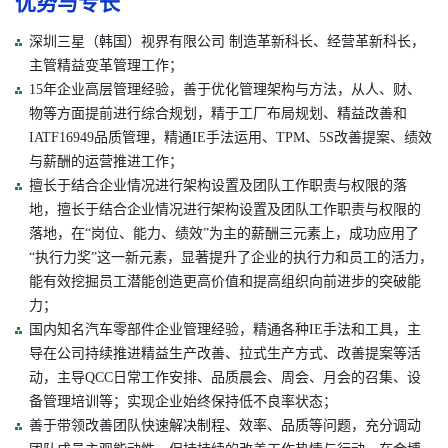
优势与专长
深圳三星（韩国）视界有限公司 制造革新科长、经营革新科长，
主管精益变革管理工作；
15年企业高层管理经验，善于优化管理架构与方法，从人、财、
物等方面提前进行综合规划，精于工厂布局规划、精益改善和
IATF16949品质管理，精通IE手法运用、TPM、5S改善提案、绩效
与薪酬的运营推进工作；
擅长于结合企业情况进行架构设置及团队工作职责与权限的落
地，擅长于结合企业情况进行架构设置及团队工作职责与权限的
落地，在“岗位、能力、绩效”为主的薪酬三元素上，成功应用了
“执行力奖”这一新元素，显著提升了企业的执行力和员工的活力，
能有效挖掘员工潜能创造更高价值和提高组织向前进步的突破能
力；
国内知名汽车零部件企业管理经验，精通各种IE手法和工具，主
导在公司持续推进精益生产改善、拉式生产方式、改善提案等活
动，主导QCC日常工作安排、品质晨会、周会、月会的召集、设
备管理培训等；实现企业始终保持低不良率状态；
善于带领改善团队快速解决制程、效率、品质等问题，充分调动