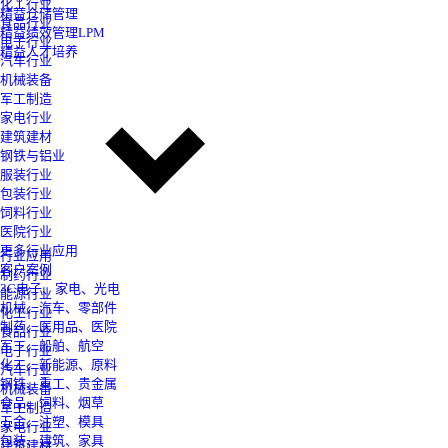
化工行业
精益仓储管理
食品行业
精益绩效管理LPM
电子行业
精益人才培养
汽车行业
机械装备
军工制造
家电行业
建筑建材
钢铁与铝业
服装行业
包装行业
饲料行业
医院行业
更多行业应用
行业应用
客户案例
制药行业
3C电子、家电、光电
能源行业
机械、汽车、零部件
化工行业
制药、医用品、医院
食品行业
军工、船舶、航空
电子行业
化工、新能源、原料
汽车行业
钢铁、重工、贵金属
机械装备
食品、饲料、烟草
军工制造
五金、注塑、模具
家电行业
包装、建筑、家具
建筑建材