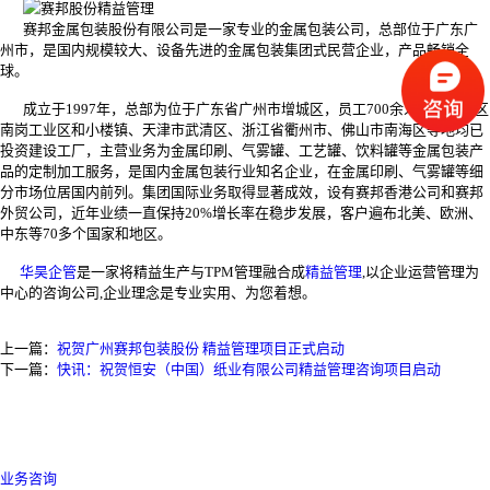
赛邦金属包装股份有限公司是一家专业的金属包装公司，总部位于广东广
州市，是国内规模较大、设备先进的金属包装集团式民营企业，产品畅销全
球。
成立于1997年，总部为位于广东省广州市增城区，员工700余人，在增城区
南岗工业区和小楼镇、天津市武清区、浙江省衢州市、佛山市南海区等地均已
投资建设工厂，主营业务为金属印刷、气雾罐、工艺罐、饮料罐等金属包装产
品的定制加工服务，是国内金属包装行业知名企业，在金属印刷、气雾罐等细
分市场位居国内前列。集团国际业务取得显著成效，设有赛邦香港公司和赛邦
外贸公司，近年业绩一直保持20%增长率在稳步发展，客户遍布北美、欧洲、
中东等70多个国家和地区。
华昊企管
是一家将精益生产与TPM管理融合成
精益管理
,以企业运营管理为
中心的咨询公司,企业理念是专业实用、为您着想。
上一篇：
祝贺广州赛邦包装股份 精益管理项目正式启动
下一篇：
快讯：祝贺恒安（中国）纸业有限公司精益管理咨询项目启动
业务咨询