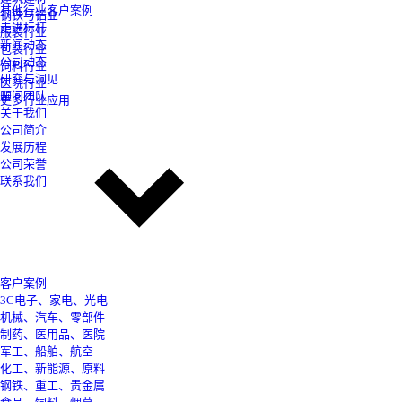
其他行业客户案例
钢铁与铝业
走进标杆
服装行业
新闻动态
包装行业
公司动态
饲料行业
研究与洞见
医院行业
顾问团队
更多行业应用
关于我们
公司简介
发展历程
公司荣誉
联系我们
客户案例
3C电子、家电、光电
机械、汽车、零部件
制药、医用品、医院
军工、船舶、航空
化工、新能源、原料
钢铁、重工、贵金属