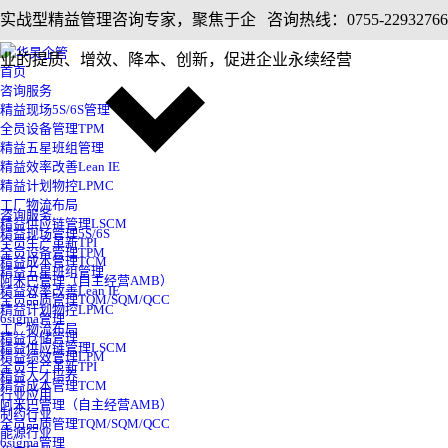
实战型精益管理咨询专家，聚焦于企
咨询热线：0755-22932766
业的提质、增效、降本、创新，促进企业永续经营
首页
咨询服务
精益现场5S/6S管理
全员设备管理TPM
精益五星班组管理
精益效率改善Lean IE
精益计划物控LPMC
工厂物流布局
咨询服务
精益供应链管理LSCM
精益现场管理5S/6S
全员生产革新TPI
全员设备管理TPM
精益成本管理TCM
精益五星班组管理
阿米巴管理（自主经营AMB）
精益效率改善Lean IE
全员品质管理TQM/SQM/QCC
精益计划物控LPMC
6sigma管理
工厂物流布局
精益仓储管理
精益供应链管理LSCM
精益绩效管理LPM
全员生产革新TPI
精益人才培养
精益成本管理TCM
行业应用
阿米巴管理（自主经营AMB）
制药行业
全员品质管理TQM/SQM/QCC
能源行业
6sigma管理