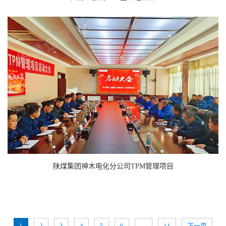
陕煤集团神木电化分公司TPM管理项目
1
2
3
4
5
6
…
11
下一页