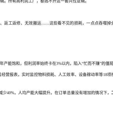
辑。所有高利润工厂，都逃不开这一套共性逻辑。
、返工返修、无效搬运……这些看不见的损耗，一点点吞噬掉
产能饱和，但利润率始终卡在3%以内，陷入“忙而不赚”的僵
属经营报表，实时监控物料损耗、人工效率、设备稼动率等18项
间减少40%，人均产能大幅提升。在订单总量没有增加的情况下，