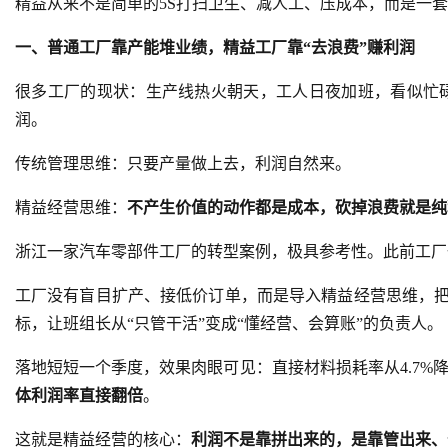
精益从来不是简单的5S打扫卫生、减人工、压成本，而是一套
一、普通工厂靠产能堆业绩，精益工厂靠“去浪费”赚利润
很多工厂的现状：生产线热火朝天，工人日夜加班，看似忙
润。
传统管理思维：只要产量做上去，利润自然来。
精益经营思维：
不产生价值的动作都是成本，砍掉浪费就是纯
浙江一家汽车零部件工厂的转型案例，极具参考性。此前工厂
工厂没有盲目扩产、接低价订单，而是导入精益经营思维，把
标，让班组长从“只管干活”变成“懂经营、会算账”的负责人。
落地短短一个季度，效果肉眼可见：直接材料损耗率从4.7%降
体利润率直接翻倍
。
这就是精益经营的核心：
利润不是靠拼出来的，是靠管出来、