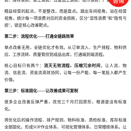
费、库存浪费、返工浪费、过度加工浪费、动作浪费、产能浪费。
精益经营的起点，不是整改，而是盘点。跳出车间视角，站在经营
视角，统计每一项浪费对应的资金损耗，区分“显性浪费”和“隐性亏
损”，锁定核心改善靶点。
第二步：流程优化——打通全链路效率
单点改善无用，全链优化才有效。从订单流入、生产排程、物料供
应、工序流转、质量管控到成品出库，打通端到端流程。
核心目标只有两个：
消灭无效流程、压缩冗余时间
，让人流、物
流、信息流、资金流高效协同，让每一份产能、每一笔投入都产生
价值。
第三步：标准固化——让改善成果可复制
很多企业改善反弹严重，改完三个月打回原形，根源是没有标准
化。
将优化后的操作流程、排产规则、物料标准、质检标准、库存标准
全部固化，形成SOP作业体系、可视化管理体系、日常稽核体系。让