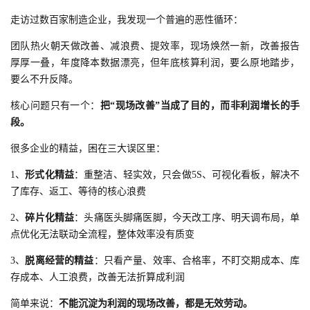
走访过数百家制造企业，我发现一个普遍的恶性循环：
团队热火朝天做改善、减浪费、提效率，现场焕然一新，改善报告
厚厚一叠，年度降本数据漂亮，但年底核算利润，要么原地踏步，
要么不升反降。
核心问题只有一个：
把“现场改善”当成了目的，而非利润增长的手
段。
很多企业的精益，困在三大误区里：
1、
形式化精益
：重整洁、轻实效，只会做5S、可视化看板，解决不
了库存、返工、等待的核心浪费
2、
碎片化精益
：头痛医头脚痛医脚，今天改工序、明天调布局，单
点优化无法联动全流程，整体效率没有质变
3、
脱离经营的精益
：只看产量、效率、合格率，不盯交期成本、库
存成本、人工浪费，改善无法折算成利润
简单来说：
不能沉淀为利润的现场改善，都是无效劳动。