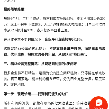
少多少。
最终落地结果：
短短6个月，工厂半成品、原材料库存压降35%，资金占用减少近200
万；返工不良率下降28%，人工与物料损耗大幅降低；订单交付准时
率从72%提升至96%，客户复购率显著上涨。
在营收基本不变的情况下，
企业净利润直接提升18%
。
这就是精益经营的核心魅力：
不是靠拼命增产赚钱，而是靠消除浪
费、优化流程，把原本流失的利润，从现场里“捡回来”。
三、精益经营完整链路：从现场到利润的4步闭环
很多企业做不好精益，是因为没有建立闭环链路，只停留在单点改
善。真正可落地、能增利的精益经营，分为四个完整步骤，层层递
进、环环相扣。
第一步：现场诊断——找到利润流失的缺口
所有利润的流失，都藏在现场的七大浪费里：等待浪费、搬运浪