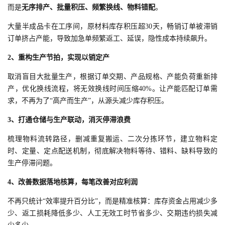
而是
无序排产、批量积压、频繁换线、物料错配
。
大量半成品卡在工序间，原材料库存积压超30天，畅销订单被滞销
订单挤占产能，导致加急单频繁返工、延误，隐性成本持续飙升。
2、重构生产节拍，实现以销定产
取消盲目大批量生产，根据订单交期、产品规格、产能负荷重新排
产，优化换线流程，将无效换线时间压缩40%。让产能匹配订单需
求，不再为了“高产而生产”，从源头减少库存积压。
3、打通仓储与生产联动，消灭停滞浪费
梳理物料流转路径，删减重复搬运、二次分拣环节，建立物料定
时、定量、定点配送机制，彻底解决物料等待、错料、缺料导致的
生产停滞问题。
4、改善数据落地核算，每笔改善对应利润
不再只统计“效率提升百分比”，而是精准核算：库存资金占用减少多
少、返工损耗降低多少、人工无效工时节省多少、交期违约损失减