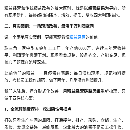
精益经营和传统精益改善的最大区别，就是
以经营结果为导向
，所
有现场动作，最终都指向降本、增效、提质、增收四大利润核心。
二、真实案例：一场现场改善，盘活千万利润空间
说一个落地真实案例，更能直观看懂
精益经营
的价值。
珠三角一家中型五金加工工厂，年产值8000万，连续三年营收持
平，利润逐年微薄下滑。现场看着规整，设备齐全、产能充足，但
核心问题藏在流程深处。
此前他们的精益，一直停留在表层：每日清扫现场、规范物料摆
放、考核员工操作规范，做了两年，几乎没有利润提升。
我们入驻后，摒弃形式化改善，用
精益经营链路思维
重新梳理，只
做了四件核心事：
1、全流程浪费摸排，挖出隐性亏损点
打破只看生产车间的局限，打通接单、排产、采购、仓储、生产、
质检、发货全链路。最终发现，企业最大的浪费不是员工操作慢，