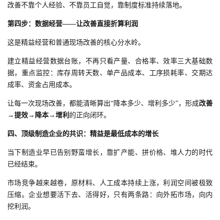
改善不靠个人经验、不靠员工自觉，靠制度标准持续落地。
第四步：数据经营——让改善直接折算利润
这是精益经营和普通现场改善的核心分水岭。
建立精益经营数据台账，不再只看产量、合格率、效率三大基础数
据，重点监控：库存周转天数、单产品成本、工序损耗率、交期达
成率、资金占用成本。
让每一次现场改善，都能清晰算出“降本多少、增利多少”，形成
改善
→提效→降本→增利
的正向闭环。
四、顶级制造企业的共识：精益是最低成本的增长
当下制造业早已告别野蛮增长，靠扩产能、拼价格、堆人力的时代
已经结束。
市场竞争越来越卷，原材料、人工成本持续上涨，利润空间被极致
压缩。企业想要活下去、活得好，只有两条路：向外拓市场，向内
挖利润。