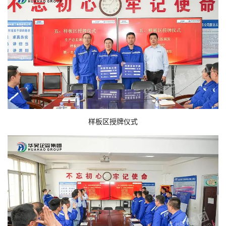
样板区授牌仪式