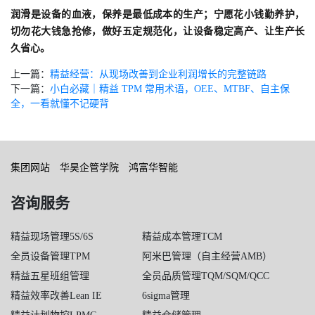
润滑是设备的血液，保养是最低成本的生产；宁愿花小钱勤养护，
切勿花大钱急抢修，做好五定规范化，让设备稳定高产、让生产长
久省心。
上一篇：
精益经营：从现场改善到企业利润增长的完整链路
下一篇：
小白必藏｜精益 TPM 常用术语，OEE、MTBF、自主保
全，一看就懂不记硬背
集团网站
华昊企管学院
鸿富华智能
咨询服务
精益现场管理5S/6S
精益成本管理TCM
全员设备管理TPM
阿米巴管理（自主经营AMB）
精益五星班组管理
全员品质管理TQM/SQM/QCC
精益效率改善Lean IE
6sigma管理