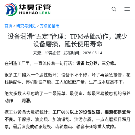
首页
>
研究与洞见
>
方法论基础
设备润滑“五定”管理：TPM基础动作，减少
设备磨损，延长使用寿命
来源：华昊企管 发布时间：2026-05-14
在制造工厂里，一直流传着一句行话：
设备七分养，三分修。
很多工厂陷入一个恶性循环：设备不坏不修，坏了再紧急抢修，花
钱换配件、停机耽误产能、工人加班赶产量，生产成本居高不下。
绝大多数人都忽略了一个最简单、最便宜、却最容易被忽视的保养
动作——
润滑
。
据工业设备大数据统计：
工厂60%以上的设备故障，根源都是润滑
不良。
干摩擦、油变质、加油错乱、油污杂质，一点点磨损日积月
累，最后演变成轴承烧毁、齿轮崩齿、轴套卡死等重大故障。