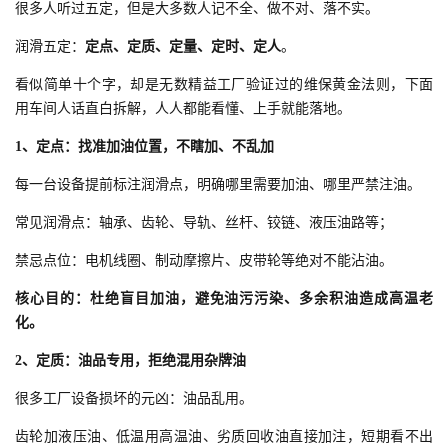
很多人听过五定，但是大多数人记不全、做不对、落不实。
润滑五定：
定点、定质、定量、定时、定人
。
看似简单十个字，却是无数精益工厂验证过的维保黄金法则，下面
用车间人话直白拆解，人人都能看懂、上手就能落地。
1、定点：找准加油位置，不瞎加、不乱加
每一台设备提前标注润滑点，明确哪里需要加油、哪里严禁注油。
常见润滑点：轴承、齿轮、导轨、丝杆、铰链、液压油路等；
禁忌点位：电机线圈、制动摩擦片、皮带轮等绝对不能沾油。
核心目的：杜绝盲目加油，避免油污污染、多余积油造成高温老
化。
2、定质：油品专用，拒绝混用杂牌油
很多工厂设备损坏的元凶：油品乱用。
齿轮加液压油、低温用高温油、劣质回收油直接加注，短期看不出