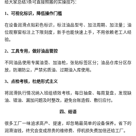
给大家总结3条可直接照搬的实操技巧：
1、可视化标识，降低操作门槛
在设备润滑点贴彩色标识，标注油品型号、加注周期、加注量；油
位观察窗标注上下限刻度，新手也能快速上手，不用依赖老工人经
验。
2、工具专用，做好油品管控
不同油品使用专属油壶、加油枪，张贴标签区分；油品仓库分区存
放，防潮防尘，严禁劣质油、过期油入库使用。
3、点检考核，杜绝形式主义
将润滑执行情况纳入班组绩效考核，每日抽查、每周复盘，发现缺
油、错油、漏加问题及时整改，避免台账造假、敷衍应付。
四、
结语
很多工厂一味追求高产、提速，却忽略最简单的设备保养。省下的
润滑油钱，终究会变成昂贵的维修费、停机损失费加倍还给工厂。