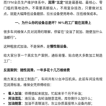
而TPM全员生产维护体系中，
润滑“五定”
就是最基础、最核心、零
门槛的落地动作。不需要高额投入，不用复杂技改，只要做对五
点，就能大幅降低设备磨损、拉长设备使用寿命、压低维保成本。
一、
为什么你的设备总是坏？90%的工厂栽在润滑上
很多车间维保人员对润滑的理解，停留在“没油了就加、随便加什么
油都行”。
这种粗放式加油，不是保养，是
慢性毁设备
。
给大家分享一个真实生产案例，通俗易懂、贴合绝大多数加工制造
工厂：
反面案例：随性润滑，一年多花十几万维修费
南方某五金加工制造厂，车间共有32台冲压机床。此前车间没有规
范润滑标准，维保全凭师傅经验：
看人加油
：师傅想起来就加，忙起来半个月不补油；
用油混乱
：液压油、齿轮油随意混用，库存剩什么加什么；
加油随意
：加油不清理油污，灰尘杂质直接带入设备内部；