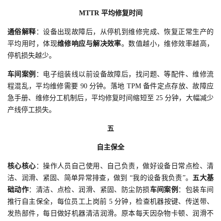
MTTR 平均修复时间
通俗解释
：设备出现故障后，从停机到维修完成、恢复正常生产的
平均用时，体现
维修响应与解决效率
。数值越小，维修效率越高，
停机损失越少。
车间案例
：电子组装线以前设备故障后，找问题、等配件、维修流
程混乱，平均维修需要 90 分钟。落地 TPM 备件定点存放、故障应
急手册、维修分工机制后，平均修复时间缩短至 25 分钟，大幅减少
产线停工损失。
五
自主保全
核心核心
：操作人员自己使用、自己负责，做好设备日常点检、清
洁、润滑、紧固、简单异常排查，做到 “我的设备我负责”。
五大基
础动作
：清洁、点检、润滑、紧固、防尘防损
车间案例
：包装车间
推行自主保全，每位员工上岗前 5 分钟，检查机器按键、传送带、
发热部件，每日做好机器清洁润滑。原本每天因杂物卡顿、润滑不