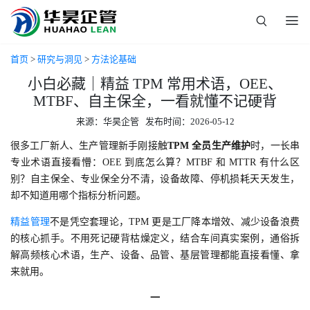
首页
>
研究与洞见
>
方法论基础
小白必藏｜精益 TPM 常用术语，OEE、
MTBF、自主保全，一看就懂不记硬背
来源：华昊企管 发布时间：2026-05-12
很多工厂新人、生产管理新手刚接触
TPM 全员生产维护
时，一长串
专业术语直接看懵：OEE 到底怎么算？MTBF 和 MTTR 有什么区
别？自主保全、专业保全分不清，设备故障、停机损耗天天发生，
却不知道用哪个指标分析问题。
精益管理
不是凭空套理论，TPM 更是工厂降本增效、减少设备浪费
的核心抓手。不用死记硬背枯燥定义，结合车间真实案例，通俗拆
解高频核心术语，生产、设备、品管、基层管理都能直接看懂、拿
来就用。
一