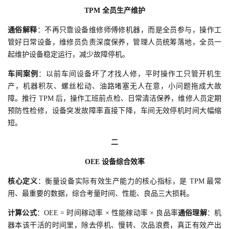
TPM 全员生产维护
通俗解释
：不再只靠设备维修师傅修机器，而是全员参与，操作工
管好日常设备，维修员负责深度保养，管理人员统筹落地，全员一
起维护设备稳定运行，减少故障停机。
车间案例
：以前车间设备坏了才找人修，平时操作工只管开机生
产，机器积灰、螺丝松动、油路堵塞无人在意，小问题拖成大故
障。推行 TPM 后，操作工班前点检、日常清洁保养，维修人员定期
预防性检修，设备突发故障率直接下降，车间无效停机时间大幅缩
短。
二
OEE 设备综合效率
核心定义
：衡量设备实际有效生产能力的核心指标，是 TPM 最常
用、最重要的数据，综合考量时间、性能、良品三大损耗。
计算公式
：OEE = 时间稼动率 × 性能稼动率 × 良品率
通俗理解
：机
器本该干活的时间里，除去停机、慢转、次品浪费，真正有效产出