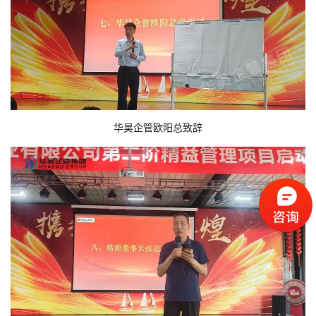
华昊企管欧阳总致辞